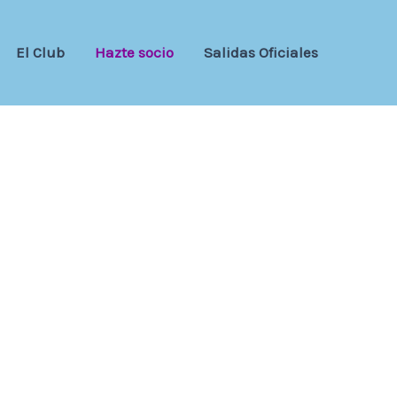
El Club
Hazte socio
Salidas Oficiales